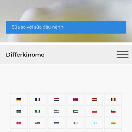
Sữa so với sữa đậu nành
Differkinome