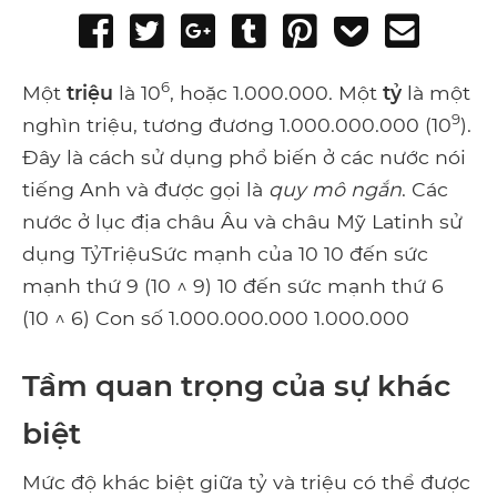
Share
Tweet
Share
Post
Pin
Add
Send
on
on
to
it
to
email
6
Facebook
Google+
Tumblr
Pocket
Một
triệu
là 10
, hoặc 1.000.000. Một
tỷ
là một
9
nghìn triệu, tương đương 1.000.000.000 (10
).
Đây là cách sử dụng phổ biến ở các nước nói
tiếng Anh và được gọi là
quy mô ngắn
. Các
nước ở lục địa châu Âu và châu Mỹ Latinh sử
dụng TỷTriệuSức mạnh của 10 10 đến sức
mạnh thứ 9 (10 ^ 9) 10 đến sức mạnh thứ 6
(10 ^ 6) Con số 1.000.000.000 1.000.000
Tầm quan trọng của sự khác
biệt
Mức độ khác biệt giữa tỷ và triệu có thể được