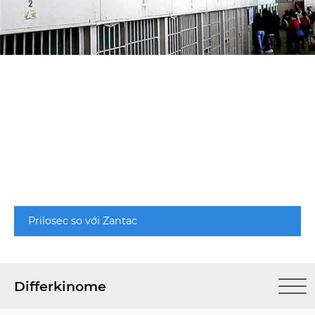
Prilosec so với Zantac
Differkinome