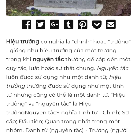
Share
Tweet
Share
Post
Pin
Add
Send
on
on
to
it
to
email
Facebook
Google+
Tumblr
Pocket
Hiệu trưởng
có nghĩa là "chính" hoặc "trưởng"
- giống như hiệu trưởng của một trường -
trong khi
nguyên tắc
thường đề cập đến một
quy tắc, luật hoặc sự thật chung.
Nguyên tắc
luôn được sử dụng như một danh từ;
hiệu
trưởng
thường được sử dụng như một tính
từ nhưng cũng có thể là một danh từ. "Hiệu
trưởng" và "nguyên tắc" là Hiệu
trưởngNguyên tắcÝ nghĩa Tính từ - Chính; Sơ
cấp; Đầu tiên; Quan trọng nhất trong một
nhóm. Danh từ (nguyên tắc) - Trưởng (người