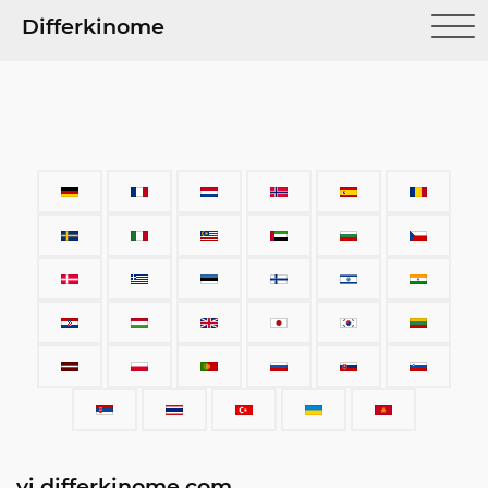
Differkinome
vi.differkinome.com