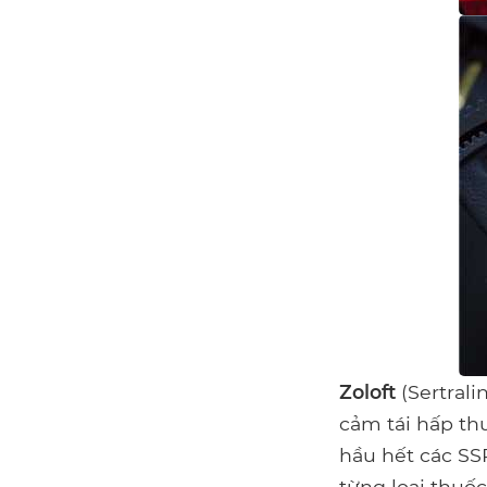
Zoloft
(Sertrali
cảm tái hấp th
hầu hết các SS
từng loại thuốc