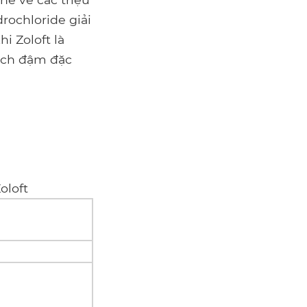
rochloride giải
i Zoloft là
dịch đậm đặc
oloft