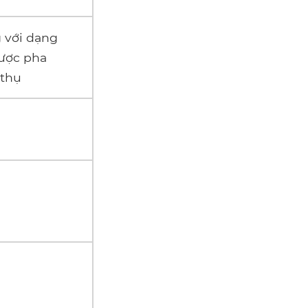
 với dạng
được pha
 thụ