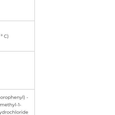
 ° C)
hlorophenyl) -
-methyl-1-
drochloride