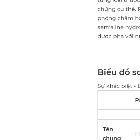
chứng cụ thể. 
phóng chậm hoặ
sertraline hyd
được pha với n
Biểu đồ s
Sự khác biệt - 
P
Tên
F
chung