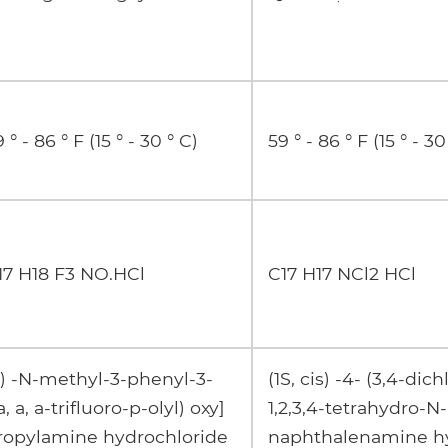
 ° - 86 ° F (15 ° - 30 ° C)
59 ° - 86 ° F (15 ° - 30
17 H18 F3 NO.HCl
C17 H17 NCl2 HCl
±) -N-methyl-3-phenyl-3-
(1S, cis) -4- (3,4-dic
a, a, a-trifluoro-p-olyl) oxy]
1,2,3,4-tetrahydro-N
ropylamine hydrochloride
naphthalenamine hy