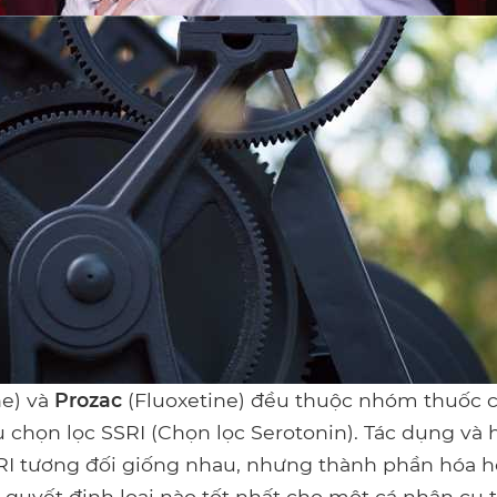
ne) và
Prozac
(Fluoxetine) đều thuộc nhóm thuốc 
u chọn lọc SSRI (Chọn lọc Serotonin). Tác dụng và
RI tương đối giống nhau, nhưng thành phần hóa họ
 quyết định loại nào tốt nhất cho một cá nhân cụ t