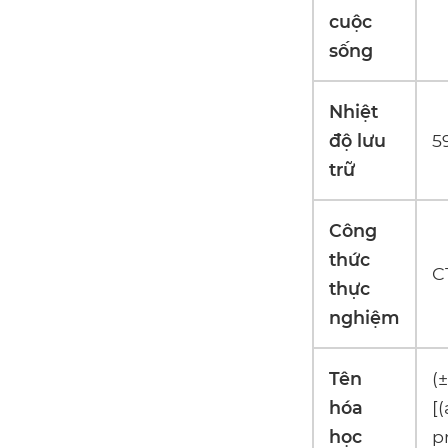
cuộc
sống
Nhiệt
độ lưu
59
trữ
Công
thức
C
thực
nghiệm
Tên
(
hóa
[(
học
p