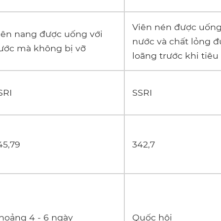
Viên nén được uống
iên nang được uống với
nước và chất lỏng 
ước mà không bị vỡ
loãng trước khi tiêu
SRI
SSRI
45,79
342,7
hoảng 4 - 6 ngày
Quốc hội