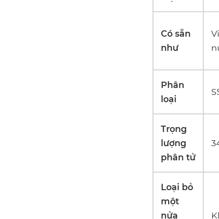
Có sẵn
V
như
n
Phân
S
loại
Trọng
lượng
3
phân tử
Loại bỏ
một
nửa
K