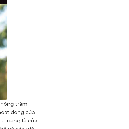
chống trầm
 hoạt động của
c riêng lẻ của
hể về các triệu