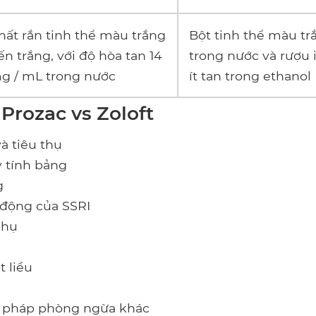
hất rắn tinh thể màu trắng
Bột tinh thể màu trắ
ến trắng, với độ hòa tan 14
trong nước và rượu 
g / mL trong nước
ít tan trong ethanol
 Prozac vs Zoloft
và tiêu thụ
y tính bảng
g
 động của SSRI
phụ
t liều
n pháp phòng ngừa khác