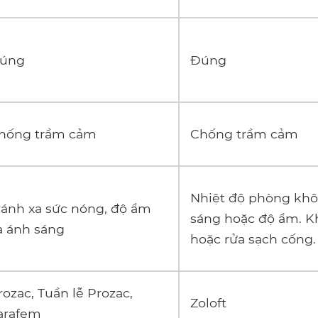
úng
Đúng
hống trầm cảm
Chống trầm cảm
Nhiệt độ phòng khô
ránh xa sức nóng, độ ẩm
sáng hoặc độ ẩm. K
à ánh sáng
hoặc rửa sạch cống.
rozac, Tuần lễ Prozac,
Zoloft
arafem