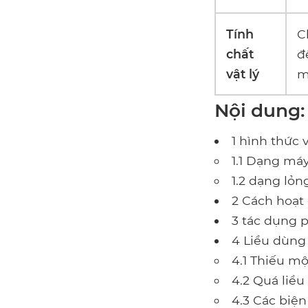
Tính
C
chất
đ
vật lý
m
Nội dung:
1 hình thức 
1.1 Dạng má
1.2 dạng lỏn
2 Cách hoạt
3 tác dụng 
4 Liều dùng
4.1 Thiếu mộ
4.2 Quá liều
4.3 Các biệ