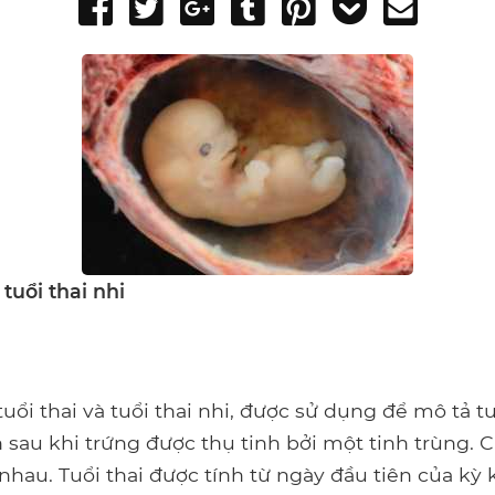
Share
Tweet
Share
Post
Pin
Add
Send
on
on
to
it
to
email
Facebook
Google+
Tumblr
Pocket
 tuổi thai nhi
tuổi thai và tuổi thai nhi, được sử dụng để mô tả tu
n sau khi trứng được thụ tinh bởi một tinh trùng.
nhau. Tuổi thai được tính từ ngày đầu tiên của kỳ