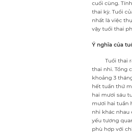
cuối cùng. Tín
thai kỳ. Tuổi c
nhất là việc th
vậy tuổi thai ph
Ý nghĩa của tuổ
Tuổi thai rất 
thai nhi. Tổng 
khoảng 3 tháng
hết tuần thứ m
hai mươi sáu t
mươi hai tuần h
nhi khác nhau ở
yếu tương quan 
phù hợp với ch