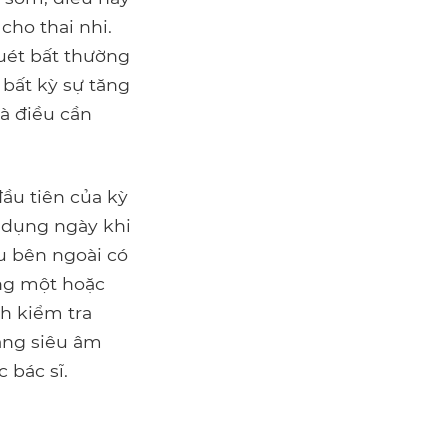
cho thai nhi.
uét bất thường
 bất kỳ sự tăng
là điều cần
đầu tiên của kỳ
ử dụng ngày khi
ệu bên ngoài có
ong một hoặc
ch kiểm tra
bằng siêu âm
 bác sĩ.