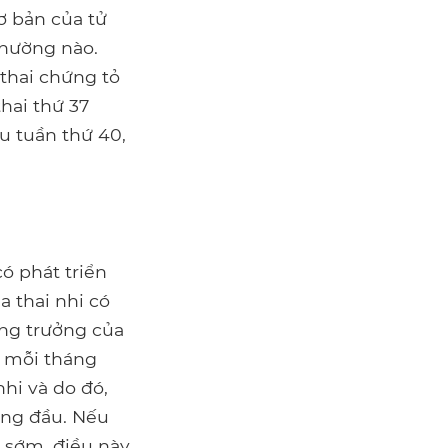
ơ bản của tử
thường nào.
 thai chứng tỏ
thai thứ 37
au tuần thứ 40,
ó phát triển
a thai nhi có
ăng trưởng của
o mỗi tháng
nhi và do đó,
áng đầu. Nếu
ị sớm, điều này