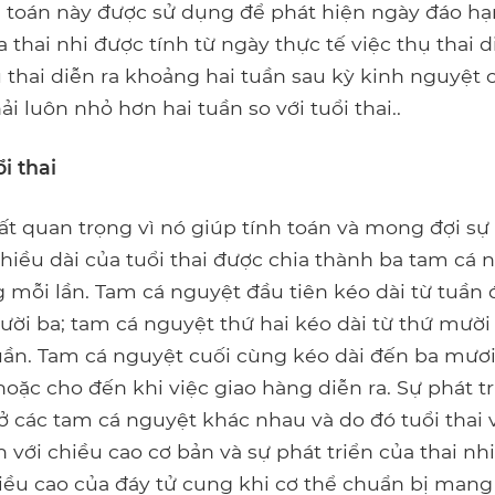
h toán này được sử dụng để phát hiện ngày đáo hạn
ủa thai nhi được tính từ ngày thực tế việc thụ thai d
ụ thai diễn ra khoảng hai tuần sau kỳ kinh nguyệt 
ải luôn nhỏ hơn hai tuần so với tuổi thai..
i thai
quan trọng vì nó giúp tính toán và mong đợi sự 
chiều dài của tuổi thai được chia thành ba tam cá
 mỗi lần. Tam cá nguyệt đầu tiên kéo dài từ tuần 
ười ba; tam cá nguyệt thứ hai kéo dài từ thứ mười
uần. Tam cá nguyệt cuối cùng kéo dài đến ba mươ
oặc cho đến khi việc giao hàng diễn ra. Sự phát tr
 các tam cá nguyệt khác nhau và do đó tuổi thai v
với chiều cao cơ bản và sự phát triển của thai nhi.
iều cao của đáy tử cung khi cơ thể chuẩn bị mang 