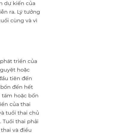
 dự kiến ​​của
iễn ra. Lý tưởng
cuối cùng và vì
phát triển của
 nguyệt hoặc
đầu tiên đến
 bốn đến hết
i tám hoặc bốn
iển của thai
à tuổi thai chủ
 Tuổi thai phải
thai và điều