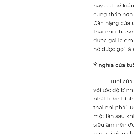
này có thể kiể
cung thấp hơn t
Cân nặng của th
thai nhi nhỏ so
được gọi là em 
nó được gọi là 
Ý nghĩa của tuổ
Tuổi của thai 
với tốc độ bình
phát triển bìn
thai nhi phải l
một lần sau khi
siêu âm nên đư
một số biến chứ