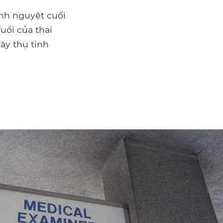
inh nguyệt cuối
uổi của thai
gày thụ tinh