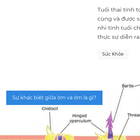
Tuổi thai tính 
cùng và được s
nhi tính tuổi c
thực sự diễn ra
Sức Khỏe
Sự khác biệt giữa ôm và ôm là gì?