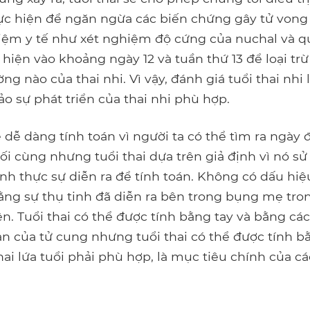
ực hiện để ngăn ngừa các biến chứng gây tử vong 
iệm y tế như xét nghiệm độ cứng của nuchal và q
hiện vào khoảng ngày 12 và tuần thứ 13 để loại trừ
ng nào của thai nhi. Vì vậy, đánh giá tuổi thai nhi 
o sự phát triển của thai nhi phù hợp.
ể dễ dàng tính toán vì người ta có thể tìm ra ngày 
ối cùng nhưng tuổi thai dựa trên giả định vì nó s
inh thực sự diễn ra để tính toán. Không có dấu hi
rằng sự thụ tinh đã diễn ra bên trong bụng mẹ tr
ên. Tuổi thai có thể được tính bằng tay và bằng cá
ản của tử cung nhưng tuổi thai có thể được tính 
ai lứa tuổi phải phù hợp, là mục tiêu chính của các