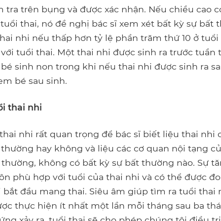
m tra trên bụng và được xác nhận. Nếu chiều cao c
uổi thai, nó đề nghị bác sĩ xem xét bất kỳ sự bất 
ai nhi nếu thấp hơn tỷ lệ phần trăm thứ 10 ở tuổi
 với tuổi thai. Một thai nhi được sinh ra trước tuần 
bé sinh non trong khi nếu thai nhi được sinh ra s
em bé sau sinh.
i thai nhi
nhi rất quan trọng để bác sĩ biết liệu thai nhi c
 thường hay không và liệu các cơ quan nội tạng củ
h thường, không có bất kỳ sự bất thường nào. Sự t
uôn phù hợp với tuổi của thai nhi và có thể được đ
 bắt đầu mang thai. Siêu âm giúp tìm ra tuổi thai 
ợc thực hiện ít nhất một lần mỗi tháng sau ba th
ng xảy ra, tuổi thai sẽ cho phép chúng tôi điều tr