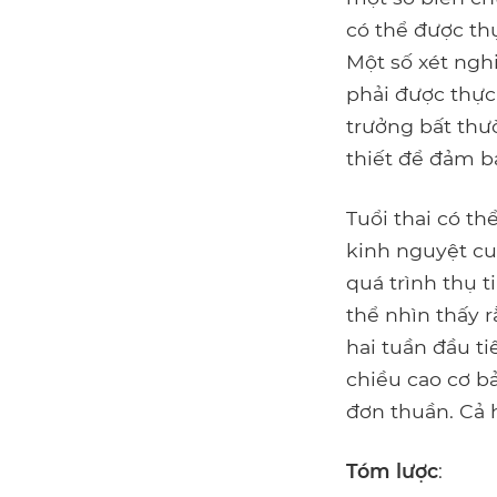
có thể được th
Một số xét ngh
phải được thực 
trưởng bất thườ
thiết để đảm bả
Tuổi thai có th
kinh nguyệt cu
quá trình thụ t
thể nhìn thấy 
hai tuần đầu ti
chiều cao cơ b
đơn thuần. Cả h
Tóm lược
: