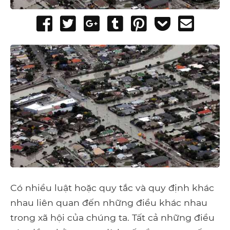
Share
Tweet
Share
Post
Pin
Add
Send
on
on
to
it
to
email
Facebook
Google+
Tumblr
Pocket
Có nhiều luật hoặc quy tắc và quy định khác
nhau liên quan đến những điều khác nhau
trong xã hội của chúng ta. Tất cả những điều