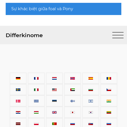
Sự khác biệt giữa foal và Pony
Differkinome