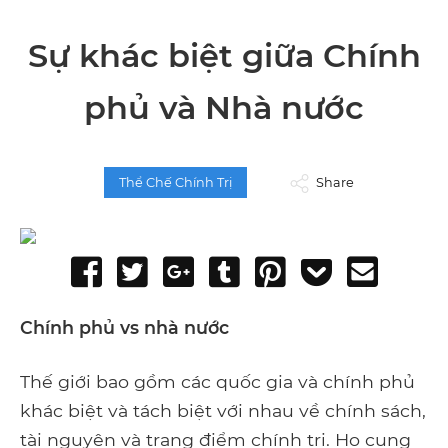
Sự khác biệt giữa Chính
phủ và Nhà nước
Thể Chế Chính Trị
Share
Share
Tweet
Share
Post
Pin
Add
Send
on
on
to
it
to
email
Facebook
Google+
Tumblr
Pocket
Chính phủ vs nhà nước
Thế giới bao gồm các quốc gia và chính phủ
khác biệt và tách biệt với nhau về chính sách,
tài nguyên và trang điểm chính trị. Họ cung