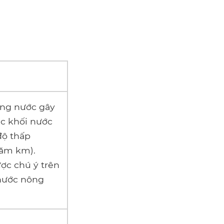
óng nước gây
ác khối nước
độ thấp
răm km).
ợc chú ý trên
 nước nông