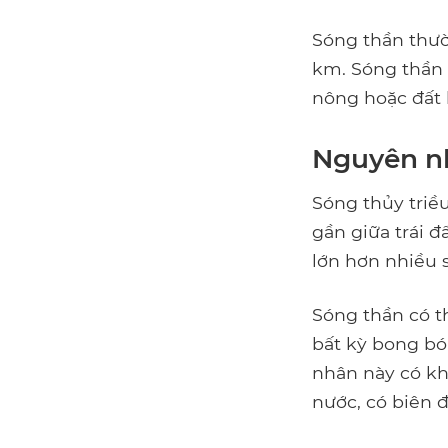
Sóng thần thườ
km. Sóng thần 
nông hoặc đất l
Nguyên n
Sóng thủy triề
gần giữa trái đ
lớn hơn nhiều s
Sóng thần có th
bất kỳ bong bó
nhân này có kh
nước, có biên 