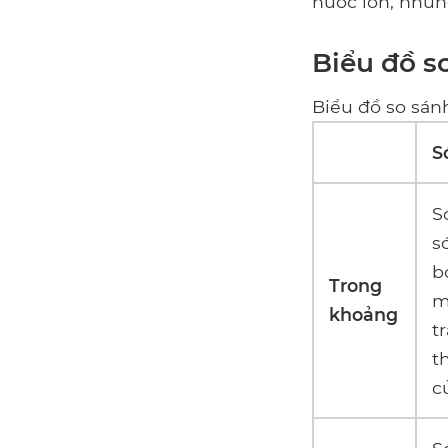
nước lớn, nhưn
Biểu đồ s
Biểu đồ so sánh
S
S
s
b
Trong
m
khoảng
t
t
c