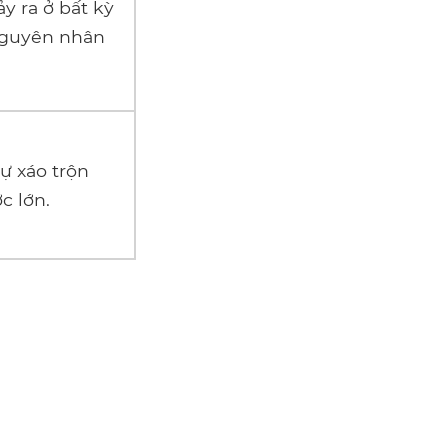
y ra ở bất kỳ
nguyên nhân
sự xáo trộn
c lớn.