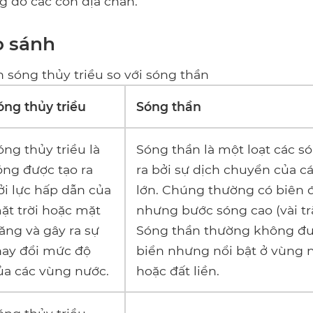
g do các cơn địa chấn.
o sánh
 sóng thủy triều so với sóng thần
óng thủy triều
Sóng thần
óng thủy triều là
Sóng thần là một loạt các s
óng được tạo ra
ra bởi sự dịch chuyển của c
ởi lực hấp dẫn của
lớn. Chúng thường có biên 
ặt trời hoặc mặt
nhưng bước sóng cao (vài t
răng và gây ra sự
Sóng thần thường không đư
hay đổi mức độ
biển nhưng nổi bật ở vùng
ủa các vùng nước.
hoặc đất liền.