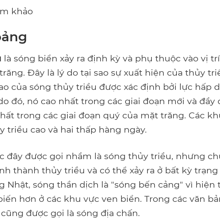
ham khảo
oảng
u
là sóng biển xảy ra định kỳ và phụ thuộc vào vị tr
 trăng. Đây là lý do tại sao sự xuất hiện của thủy t
ao của sóng thủy triều được xác định bởi lực hấp 
 do đó, nó cao nhất trong các giai đoạn mới và đầy
nhất trong các giai đoạn quý của mặt trăng. Các kh
ủy triều cao và hai thấp hàng ngày.
c đây được gọi nhầm là sóng thủy triều, nhưng c
h thành thủy triều và có thể xảy ra ở bất kỳ trạng 
ng Nhật, sóng thần dịch là "sóng bến cảng" vì hiện
biến hơn ở các khu vực ven biển. Trong các văn bản
 cũng được gọi là sóng địa chấn.