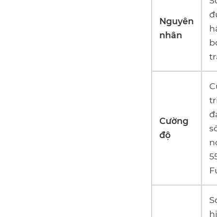
S
đ
Nguyên
h
nhân
b
t
C
t
đ
Cường
s
độ
n
5
F
S
h