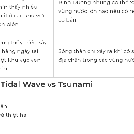
Bình Dương nhưng có thể xả
hìn thấy nhiều
vùng nước lớn nào nếu có 
hất ở các khu vực
cơ bản.
en biển.
óng thủy triều xảy
a hàng ngày tại
Sóng thần chỉ xảy ra khi có 
ột khu vực ven
địa chấn trong các vùng nướ
iển.
 Tidal Wave vs Tsunami
hân
à thiệt hại