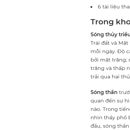
6 tài liệu t
Trong kh
Sóng thủy triề
Trái đất và Mặt
mỗi ngày. Độ c
bởi mặt trăng;
trăng và thấp 
trải qua hai th
Sóng thần
trướ
quan đến sự hìn
nào. Trong tiế
nhìn thấy phổ 
đầu, sóng thần