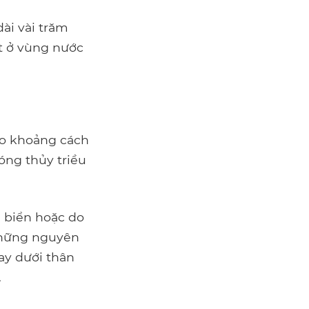
ài vài trăm
t ở vùng nước
do khoảng cách
óng thủy triều
i biển hoặc do
 Những nguyên
ay dưới thân
.