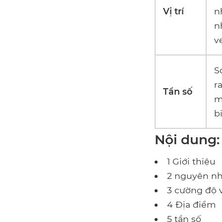
Vị trí
n
n
v
S
r
Tần số
m
b
Nội dung:
1 Giới thiệu
2 nguyên n
3 cường độ v
4 Địa điểm
5 tần số