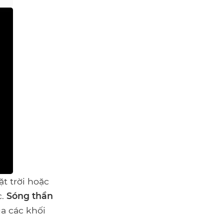
t trời hoặc
c.
Sóng thần
a các khối