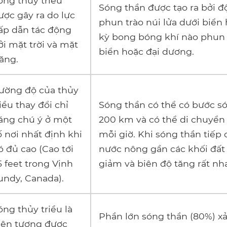
óng thủy triều
Sóng thần được tạo ra bởi đ
ược gây ra do lực
phun trào núi lửa dưới biển
ấp dẫn tác động
kỳ bong bóng khí nào phun 
ởi mặt trời và mặt
biển hoặc đại dương.
răng.
ường độ của thủy
riều thay đổi chỉ
Sóng thần có thể có bước só
áng chú ý ở một
200 km và có thể di chuyể
ố nơi nhất định khi
mỗi giờ. Khi sóng thần tiếp
ó đủ cao (Cao tới
nước nông gần các khối đất l
5 feet trong Vịnh
giảm và biên độ tăng rất nh
undy, Canada).
óng thủy triều là
Phần lớn sóng thần (80%) xả
iện tượng được