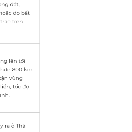
ộng đất,
 hoặc do bất
trào trên
ng lên tới
n hơn 800 km
 cận vùng
iền, tốc độ
anh.
y ra ở Thái