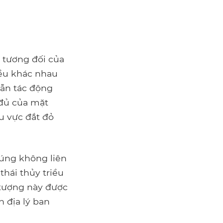
í tương đối của
riều khác nhau
dẫn tác động
 đủ của mặt
u vực đắt đỏ
húng không liên
thái thủy triều
 tượng này được
 địa lý ban