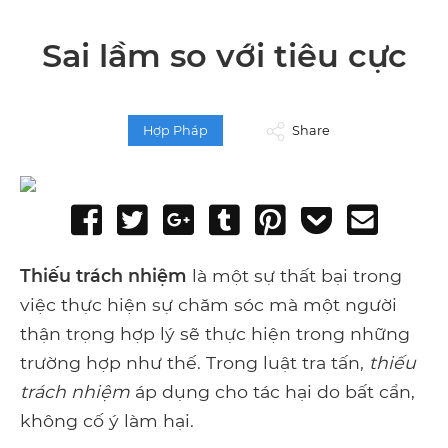
Sai lầm so với tiêu cực
Hợp Pháp
Share
Share
Tweet
Share
Post
Pin
Add
Send
on
on
to
it
to
email
Facebook
Google+
Tumblr
Pocket
Thiếu trách nhiệm
là một sự thất bại trong
việc thực hiện sự chăm sóc mà một người
thận trọng hợp lý sẽ thực hiện trong những
trường hợp như thế. Trong luật tra tấn,
thiếu
trách nhiệm
áp dụng cho tác hại do bất cẩn,
không cố ý làm hại.