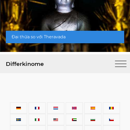
Đại thừa so với Theravada
Differkinome