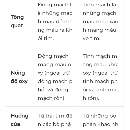
Động mạch l
Tĩnh mạch là
à những mạc
những mạch
Tổng
h máu đỏ ma
máu màu xan
quat
ng máu ra kh
h mang máu
ỏi tim.
về tim.
Động mạch
Tĩnh mạch m
mang máu o
ang máu khử
Nồng
xy (ngoại trừ
oxy (ngoại trừ
độ oxy
động mạch p
tĩnh mạch ph
hổi và động
ổi và tĩnh mạc
mạch rốn).
h rốn).
Hướng
Từ trái tim đế
Từ những bộ
của
n các bộ phậ
phận khác nh