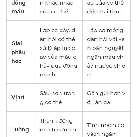
dòng
n khác nhau
au của cơ thể
máu
của cơ thể.
đến trái tim.
Lớp cơ dày, đ
Lớp cơ mỏng,
àn hồi có thể
đàn hồi với va
Giải
xử lý áp lực c
n bán nguyệt
phẫu
ao của máu c
ngăn máu ch
học
hảy qua động
ảy ngược chiề
mạch.
u.
Sâu hơn tron
Gần gũi hơn v
Vị trí
g cơ thể
ới làn da
Thành động
Tĩnh mạch có
Tường
mạch cứng h
vách ngăn