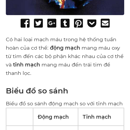
Share
Tweet
Share
Post
Pin
Add
Send
on
on
to
it
to
email
Facebook
Google+
Tumblr
Pocket
Có hai loại mạch máu trong hệ thống tuần
hoàn của cơ thể:
động mạch
mang máu oxy
từ tim đến các bộ phận khác nhau của cơ thể
và
tĩnh mạch
mang máu đến trái tim để
thanh lọc.
Biểu đồ so sánh
Biểu đồ so sánh động mạch so với tĩnh mạch
Động mạch
Tĩnh mạch