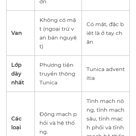
ơn
Không có mặ
Có mặt, đặc b
t (ngoại trừ v
Van
iệt là ở tay ch
an bán nguyệ
ân
t)
Lớp
Phương tiện
Tunica advent
dày
truyền thông
itia
nhất
Tunica
Tĩnh mạch nô
ng, tĩnh mạch
Động mạch p
Các
sâu, tĩnh mạc
hổi và hệ thố
loại
h phổi và tĩnh
ng.