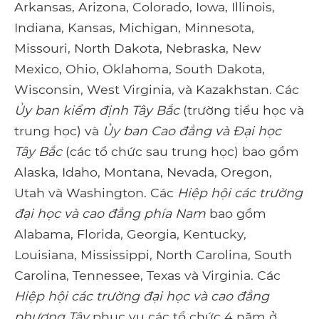
Arkansas, Arizona, Colorado, Iowa, Illinois,
Indiana, Kansas, Michigan, Minnesota,
Missouri, North Dakota, Nebraska, New
Mexico, Ohio, Oklahoma, South Dakota,
Wisconsin, West Virginia, và Kazakhstan. Các
Ủy ban kiểm định Tây Bắc
(trường tiểu học và
trung học) và
Ủy ban Cao đẳng và Đại học
Tây Bắc
(các tổ chức sau trung học) bao gồm
Alaska, Idaho, Montana, Nevada, Oregon,
Utah và Washington. Các
Hiệp hội các trường
đại học và cao đẳng phía Nam
bao gồm
Alabama, Florida, Georgia, Kentucky,
Louisiana, Mississippi, North Carolina, South
Carolina, Tennessee, Texas và Virginia. Các
Hiệp hội các trường đại học và cao đẳng
phương Tây
phục vụ các tổ chức 4 năm ở