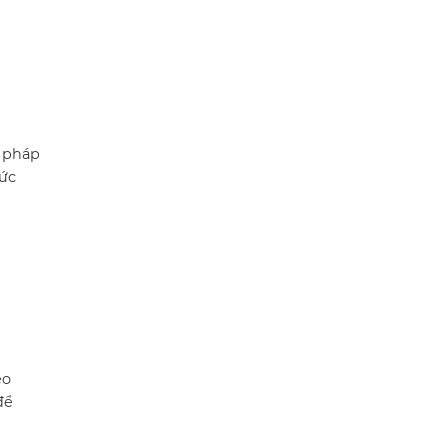
ữ pháp
hức
eo
để