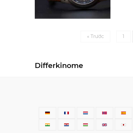
« Trước
1
Differkinome