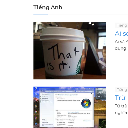
Tiếng Anh
Tiếng
Ai s
Ai và 
dụng a
Tiếng
Trừ 
Từ tr
nghĩa 