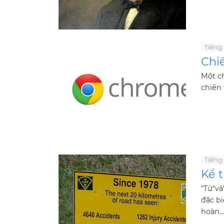
Tiếng
Chiế
Một c
chiến 
Tiếng
Kể t
"Từ"v
đặc bi
hoàn...