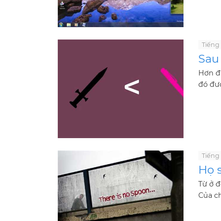
Tiếng
Sau 
Hơn đư
đó đượ
Tiếng
Họ s
Từ ở đ
Của ch