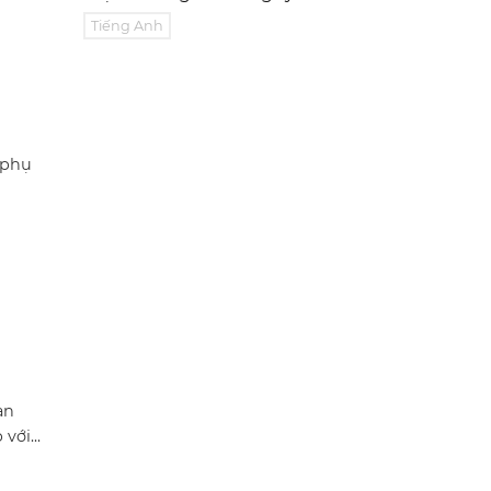
Tiếng Anh
 phụ
an
ới...