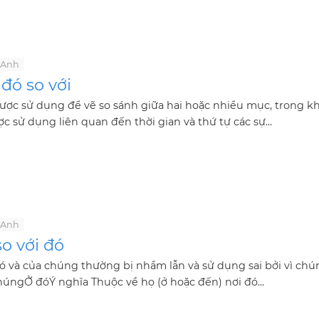
 Anh
đó so với
ợc sử dụng để vẽ so sánh giữa hai hoặc nhiều mục, trong kh
c sử dụng liên quan đến thời gian và thứ tự các sự...
 Anh
o với đó
ó và của chúng thường bị nhầm lẫn và sử dụng sai bởi vì chú
úngỞ đóÝ nghĩa Thuộc về họ (ở hoặc đến) nơi đó...