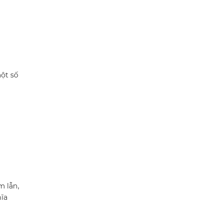
ột số
m lẫn,
hĩa