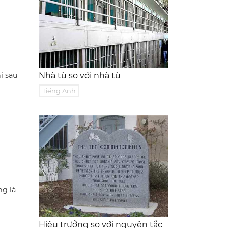
i sau
Nhà tù so với nhà tù
Tiếng Anh
ng là
Hiệu trưởng so với nguyên tắc