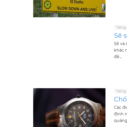
Tiếng
Sẽ s
Sẽ và
khác 
để...
Tiếng
Chố
Các đ
định 
quảng 