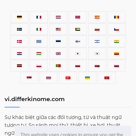
vi.differkinome.com
Sự khác biệt giữa các đối tượng, từ và thuật ngữ
tương tự. So sánh mọi thứ, thiết bị, xe hơi, thuật
ngữ, con người và mọi thứ khác tồn tại trên thế giới
This website uses cookies to ensure you get the